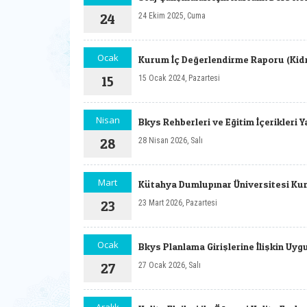
24
24 Ekim 2025, Cuma
Ocak
Kurum İç Değerlendirme Raporu (Kidr
15
15 Ocak 2024, Pazartesi
Nisan
Bkys Rehberleri ve Eğitim İçerikleri 
28
28 Nisan 2026, Salı
Mart
Kütahya Dumlupınar Üniversitesi Ku
23
23 Mart 2026, Pazartesi
Ocak
Bkys Planlama Girişlerine İlişkin Uy
27
27 Ocak 2026, Salı