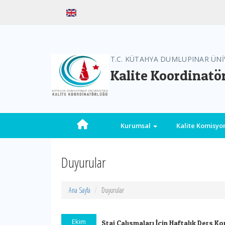
T.C. KÜTAHYA DUMLUPINAR ÜNİ
Kalite Koordinatö
Kurumsal
Kalite Komisy
Duyurular
Ana Sayfa
Duyurular
Ekim
Staj Çalışmaları İçin Haftalık Ders K