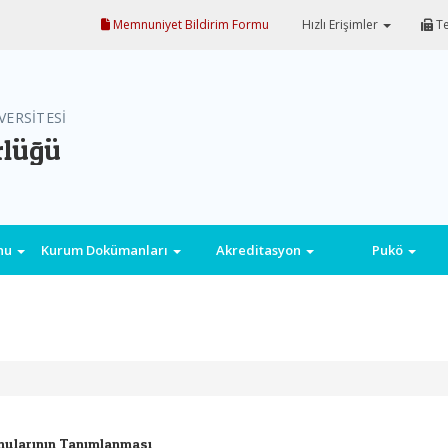
Memnuniyet Bildirim Formu
Hızlı Erişimler
Te
VERSİTESİ
rlüğü
onu
Kurum Dokümanları
Akreditasyon
Pukö
onularının Tanımlanması