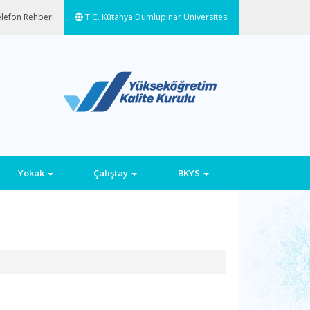
lefon Rehberi
T.C. Kütahya Dumlupınar Üniversitesi
Yökak
Çalıştay
BKYS