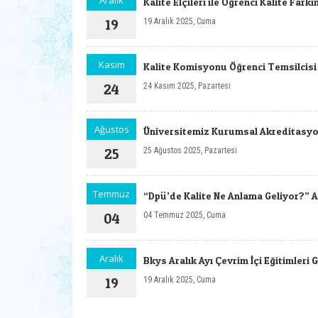
Aralık
Kalite Elçileri ile Öğrenci Kalite Farkı
19
19 Aralık 2025, Cuma
Kasım
Kalite Komisyonu Öğrenci Temsilcisi
24
24 Kasım 2025, Pazartesi
Ağustos
Üniversitemiz Kurumsal Akreditasyo
25
25 Ağustos 2025, Pazartesi
Temmuz
“Dpü’de Kalite Ne Anlama Geliyor?” 
04
04 Temmuz 2025, Cuma
Aralık
Bkys Aralık Ayı Çevrim İçi Eğitimleri 
19
19 Aralık 2025, Cuma