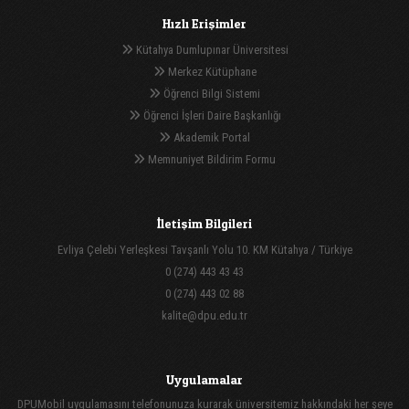
Hızlı Erişimler
Kütahya Dumlupınar Üniversitesi
Merkez Kütüphane
Öğrenci Bilgi Sistemi
Öğrenci İşleri Daire Başkanlığı
Akademik Portal
Memnuniyet Bildirim Formu
İletişim Bilgileri
Evliya Çelebi Yerleşkesi Tavşanlı Yolu 10. KM Kütahya / Türkiye
0 (274) 443 43 43
0 (274) 443 02 88
kalite@dpu.edu.tr
Uygulamalar
DPUMobil uygulamasını telefonunuza kurarak üniversitemiz hakkındaki her şeye