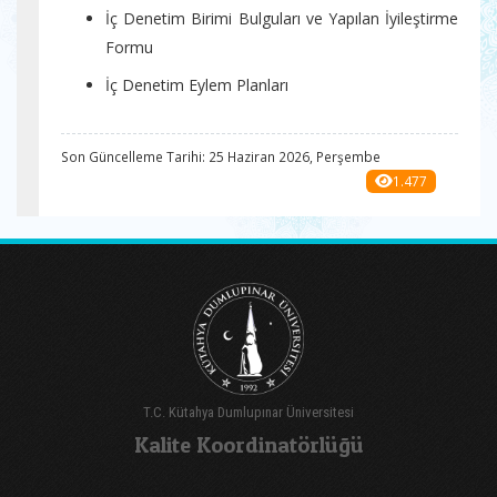
İç Denetim Birimi Bulguları ve Yapılan İyileştirme
Formu
İç Denetim Eylem Planları
Son Güncelleme Tarihi: 25 Haziran 2026, Perşembe
1.477
T.C. Kütahya Dumlupınar Üniversitesi
Kalite Koordinatörlüğü