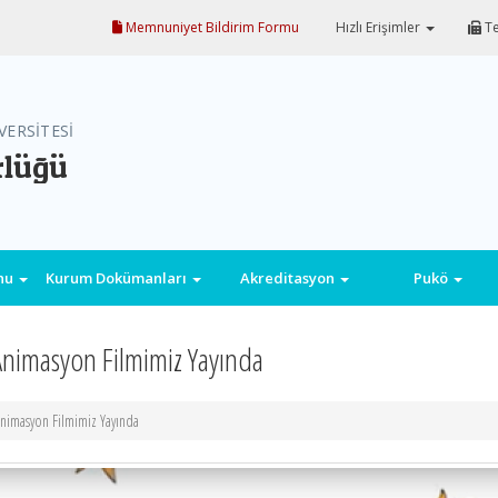
Memnuniyet Bildirim Formu
Hızlı Erişimler
Te
VERSİTESİ
rlüğü
onu
Kurum Dokümanları
Akreditasyon
Pukö
Animasyon Filmimiz Yayında
Animasyon Filmimiz Yayında