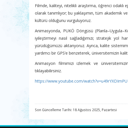
Filmde, kaliteyi, nitelikli araştırma, öğrenci odakl
olarak tanımlıyor; bu yaklaşımın, tüm akademik ve id
kültürü olduğunu vurguluyoruz.
Animasyonda, PUKÖ Döngüsü (Planla–Uygula–Kont
iyileştirmeyi nasıl sağladığımızı; stratejik yol 
yürüdüğümüzü aktarıyoruz. Ayrıca, kalite sistemi
yardımcı bir GPS’e benzeterek, üniversitemizin kali
Animasyon filmimizi izlemek ve üniversitemizi
tıklayabilirsiniz.
https://www.youtube.com/watch?v=u49rYXDImPU
Son Güncelleme Tarihi: 18 Ağustos 2025, Pazartesi