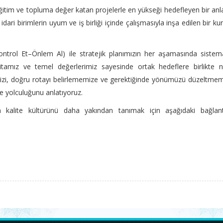
ı eğitim ve topluma değer katan projelerle en yükseği hedefleyen bir anl
ari birimlerin uyum ve iş birliği içinde çalışmasıyla inşa edilen bir k
rol Et–Önlem Al) ile stratejik planımızın her aşamasında sistema
haritamız ve temel değerlerimiz sayesinde ortak hedeflere birlikte n
mizi, doğru rotayı belirlememize ve gerektiğinde yönümüzü düzeltme
te yolculuğunu anlatıyoruz.
n kalite kültürünü daha yakından tanımak için aşağıdaki bağlant