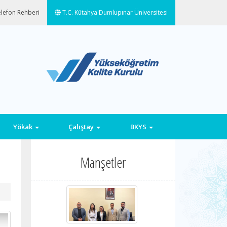
lefon Rehberi
T.C. Kütahya Dumlupınar Üniversitesi
Yökak
Çalıştay
BKYS
Manşetler