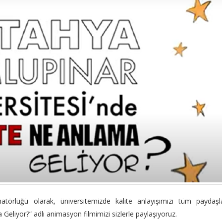
atörlüğü olarak, üniversitemizde kalite anlayışımızı tüm paydaşl
liyor?” adlı animasyon filmimizi sizlerle paylaşıyoruz.