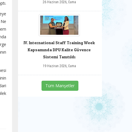
26 Haziran 2026, Cuma
ptı.
teye
e Ne
ylem
ında
IV. International Staff Training Week
erge
Kapsamında DPU Kalite Güvence
ının
Sistemi Tanıtıldı
19 Haziran 2026, Cuma
mesi
inin
Tüm Manşetler
dari
ilek