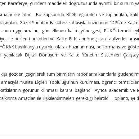
gen Karaferye, gündem maddeleri doğrultusunda ayrıntılı bir sunum ya
alar ele alındı. Bu kapsamda BİDR eğitimleri ve toplantıları, kali
paylaşımları, Güzel Sanatlar Fakültesi katkısıyla hazırlanan “DPÜ’de Kalit
e ana uygulamaları, güncellenen kalite yönergesi, PUKÖ temelli e
et ile beklenti anketleri ve Kalite El Kitabı öne çıkan faaliyetler aras
nin YÖKAK başlıklarıyla uyumlu olarak hazırlanması, performans ve göst
çi yapılacak Dijital Dönüşüm ve Kalite Yönetim Sistemleri Çalıştay
şı gözden geçirilerek tüm birimlerin raporlarını kanıtlarla güçlendir
ı amacıyla “Kalite Elçileri Topluluğu”nun kurulması, öğrenci temsilciler
katkılarının görünür kılınması karara bağlandı. Ayrıca akademik ve i
alkınma Amaçları ile ilişkilendirmeleri gerektiği belirtildi. Toplantı, iyi d