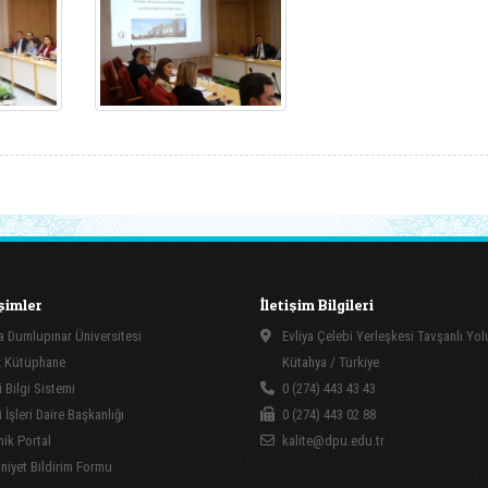
işimler
İletişim Bilgileri
 Dumlupınar Üniversitesi
Evliya Çelebi Yerleşkesi Tavşanlı Yo
 Kütüphane
Kütahya / Türkiye
 Bilgi Sistemi
0 (274) 443 43 43
İşleri Daire Başkanlığı
0 (274) 443 02 88
ik Portal
kalite@dpu.edu.tr
yet Bildirim Formu