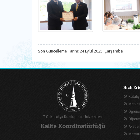
Son Güncelleme Tarihi: 24 Eylül 2025, Çarşamba
Hızlı Er
Kütahya
Merkez
Öğrenci
T.C. Kütahya Dumlupınar Üniversitesi
Öğrenci 
Kalite Koordinatörlüğü
Akadem
Memnuni