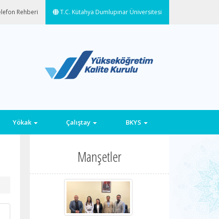
lefon Rehberi
T.C. Kütahya Dumlupınar Üniversitesi
Yökak
Çalıştay
BKYS
Manşetler