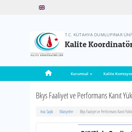
T.C. KÜTAHYA DUMLUPINAR ÜNİ
Kalite Koordinatö
Kurumsal
Kalite Komisy
Bkys Faaliyet ve Performans Kanıt Yü
Ana Sayfa
Manşetler
Bkys Faaliyet ve Performans Kanıt Yük