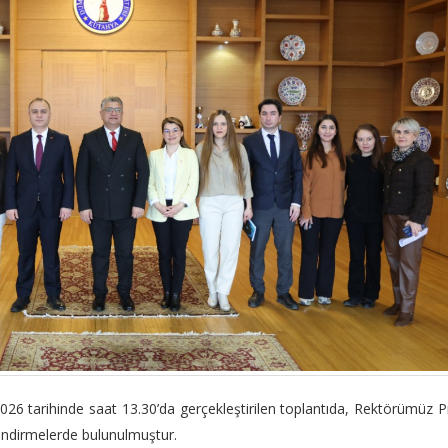
026 tarihinde saat 13.30’da gerçekleştirilen toplantıda, Rektörümüz P
endirmelerde bulunulmuştur.