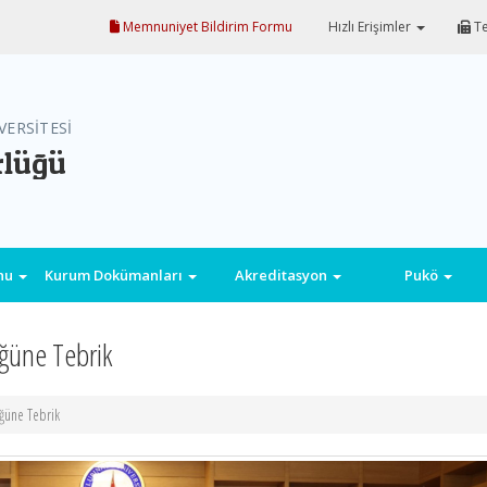
Memnuniyet Bildirim Formu
Hızlı Erişimler
Te
VERSİTESİ
rlüğü
onu
Kurum Dokümanları
Akreditasyon
Pukö
ğüne Tebrik
ğüne Tebrik