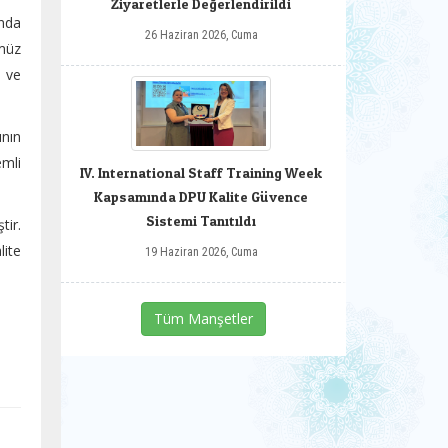
Ziyaretlerle Değerlendirildi
nda
26 Haziran 2026, Cuma
ümüz
n ve
ının
emli
IV. International Staff Training Week
Kapsamında DPU Kalite Güvence
Sistemi Tanıtıldı
tir.
lite
19 Haziran 2026, Cuma
Tüm Manşetler