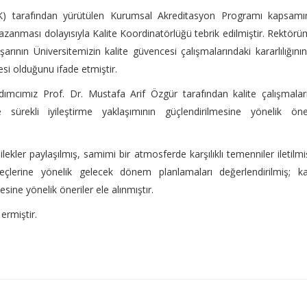
K) tarafından yürütülen Kurumsal Akreditasyon Programı kapsamı
zanması dolayısıyla Kalite Koordinatörlüğü tebrik edilmiştir. Rektör
arının Üniversitemizin kalite güvencesi çalışmalarındaki kararlılığını
esi olduğunu ifade etmiştir.
dımcımız Prof. Dr. Mustafa Arif Özgür tarafından kalite çalışmalar
 ve sürekli iyileştirme yaklaşımının güçlendirilmesine yönelik ön
kler paylaşılmış, samimi bir atmosferde karşılıklı temenniler iletilmiş
eçlerine yönelik gelecek dönem planlamaları değerlendirilmiş; ka
ine yönelik öneriler ele alınmıştır.
ermiştir.