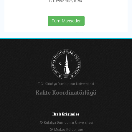
19 Haziran 2026, Cuma
Tüm Manşetler
T.C. Kütahya Dumlupınar Üniversitesi
Kalite Koordinatörlüğü
Hızlı Erişimler
Kütahya Dumlupınar Üniversitesi
Merkez Kütüphane