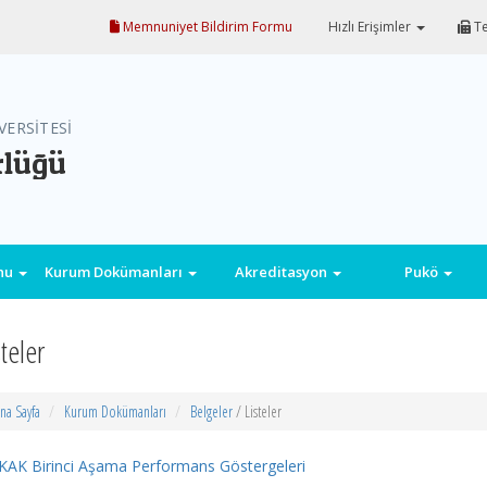
Memnuniyet Bildirim Formu
Hızlı Erişimler
Te
VERSİTESİ
rlüğü
onu
Kurum Dokümanları
Akreditasyon
Pukö
steler
na Sayfa
Kurum Dokümanları
Belgeler
/ Listeler
KAK Birinci Aşama Performans Göstergeleri