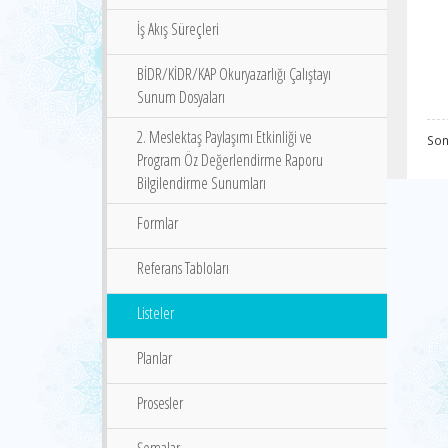
İş Akış Süreçleri
BİDR/KİDR/KAP Okuryazarlığı Çalıştayı
Sunum Dosyaları
2. Meslektaş Paylaşımı Etkinliği ve
Son
Program Öz Değerlendirme Raporu
Bilgilendirme Sunumları
Formlar
Referans Tabloları
Listeler
Planlar
Prosesler