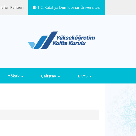
lefon Rehberi
T.C. Kütahya Dumlupınar Üniversitesi
Yökak
Çalıştay
BKYS