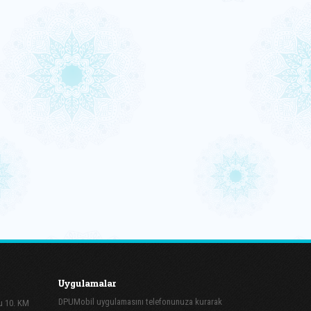
Uygulamalar
DPUMobil uygulamasını telefonunuza kurarak
lu 10. KM