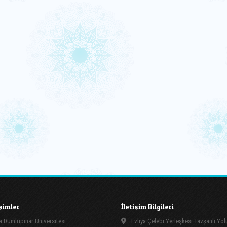
işimler
İletişim Bilgileri
 Dumlupınar Üniversitesi
Evliya Çelebi Yerleşkesi Tavşanlı Yo