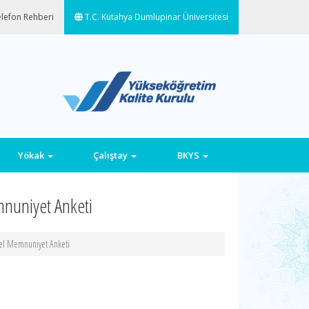
lefon Rehberi
T.C. Kütahya Dumlupınar Üniversitesi
Yökak
Çalıştay
BKYS
nuniyet Anketi
l Memnuniyet Anketi