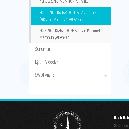
YILI ÖĞRENCİ MEMNUNİYET ANKETİ
2025 - 2026 BAHAR DÖNEMİ Akademik
Personel Memnuniyet Anketi
2025 2026 BAHAR DÖNEMİ İdari Personel
Memnuniyet Anketi
Sunumlar
Eğitim Videoları
SWOT Analizi
Hızlı Er
Kütahya