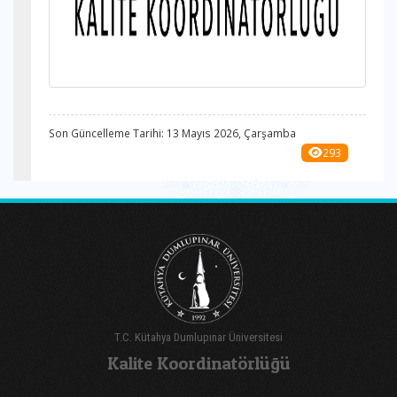
Son Güncelleme Tarihi: 13 Mayıs 2026, Çarşamba
293
T.C. Kütahya Dumlupınar Üniversitesi
Kalite Koordinatörlüğü