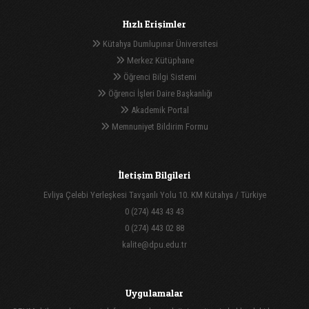
Hızlı Erişimler
Kütahya Dumlupınar Üniversitesi
Merkez Kütüphane
Öğrenci Bilgi Sistemi
Öğrenci İşleri Daire Başkanlığı
Akademik Portal
Memnuniyet Bildirim Formu
İletişim Bilgileri
Evliya Çelebi Yerleşkesi Tavşanlı Yolu 10. KM Kütahya / Türkiye
0 (274) 443 43 43
0 (274) 443 02 88
kalite@dpu.edu.tr
Uygulamalar