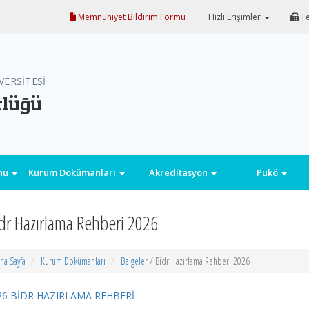
Memnuniyet Bildirim Formu
Hızlı Erişimler
Te
VERSİTESİ
rlüğü
onu
Kurum Dokümanları
Akreditasyon
Pukö
dr Hazırlama Rehberi 2026
na Sayfa
Kurum Dokümanları
Belgeler
/ Bidr Hazırlama Rehberi 2026
26 BİDR HAZIRLAMA REHBERİ