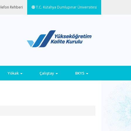
lefon Rehberi
T.C. Kütahya Dumlupınar Üniversitesi
Yökak
Çalıştay
BKYS