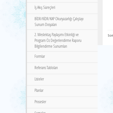
İş Akış Süreçleri
BİDR/KİDR/KAP Okuryazarlığı Çalıştayı
Sunum Dosyaları
2. Meslektaş Paylaşımı Etkinliği ve
Son
Program Öz Değerlendirme Raporu
Bilgilendirme Sunumları
Formlar
Referans Tabloları
Listeler
Planlar
Prosesler