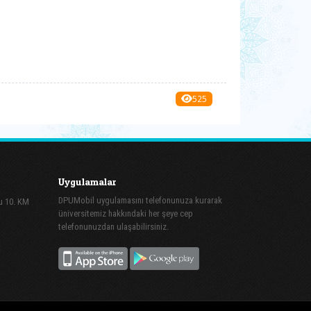
525
Uygulamalar
DPUMobil uygulamasını telefonunuza kurarak
lu 10. KM
üniversitemiz hakkındaki her şeye cep
telefonunuzdan ulaşabilirsiniz.