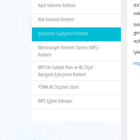
Kanıt Yükleme Rehberi
BKY
vid
Risk Yönetimi Rehberi
Vid
gir
İyileştirme Faaliyetleri Rehberi
açı
Memnuniyet Yönetim Sistemi (MYS)
İyi
Rehberi
ht
BKYS‘de Faaliyet Planı ve Alt Ölçüt
Kategorisi Eşleştirme Rehberi
YÖKAK Alt Ölçütleri Listesi
BKYS Eğitim Videoları