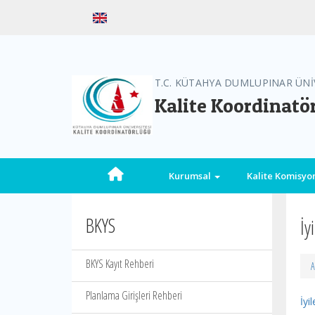
T.C. KÜTAHYA DUMLUPINAR ÜNİ
Kalite Koordinatö
Kurumsal
Kalite Komisy
BKYS
İy
BKYS Kayıt Rehberi
A
Planlama Girişleri Rehberi
İyi