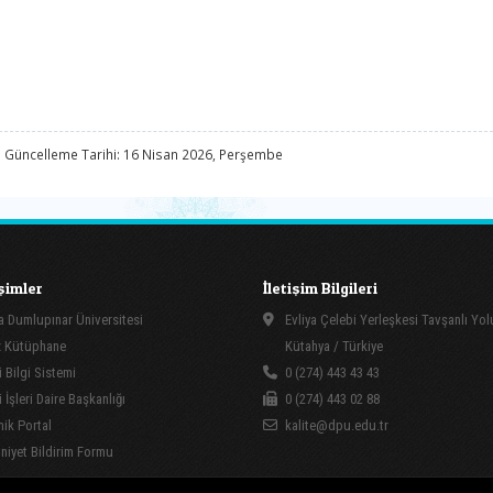
 Güncelleme Tarihi: 16 Nisan 2026, Perşembe
işimler
İletişim Bilgileri
 Dumlupınar Üniversitesi
Evliya Çelebi Yerleşkesi Tavşanlı Yo
 Kütüphane
Kütahya / Türkiye
 Bilgi Sistemi
0 (274) 443 43 43
İşleri Daire Başkanlığı
0 (274) 443 02 88
ik Portal
kalite@dpu.edu.tr
yet Bildirim Formu