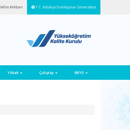
lefon Rehberi
T.C. Kütahya Dumlupınar Üniversitesi
Yökak
Çalıştay
BKYS