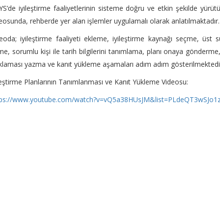
S’de iyileştirme faaliyetlerinin sisteme doğru ve etkin şekilde yür
eosunda, rehberde yer alan işlemler uygulamalı olarak anlatılmaktadır.
eoda; iyileştirme faaliyeti ekleme, iyileştirme kaynağı seçme, üst s
me, sorumlu kişi ile tarih bilgilerini tanımlama, planı onaya gönderm
klaması yazma ve kanıt yükleme aşamaları adım adım gösterilmektedi
leştirme Planlarının Tanımlanması ve Kanıt Yükleme Videosu:
tps://www.youtube.com/watch?v=vQ5a38HUsJM&list=PLdeQT3wSJo1