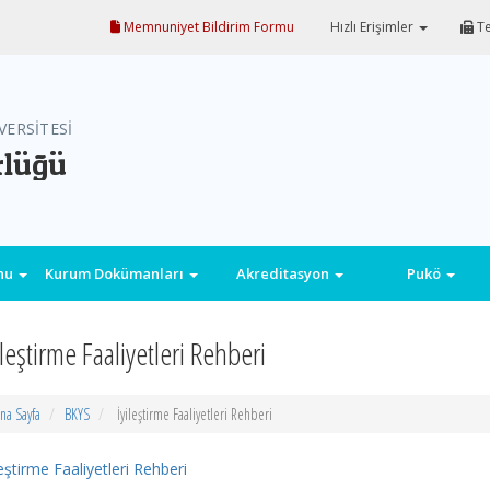
Memnuniyet Bildirim Formu
Hızlı Erişimler
Te
VERSİTESİ
rlüğü
onu
Kurum Dokümanları
Akreditasyon
Pukö
ileştirme Faaliyetleri Rehberi
na Sayfa
BKYS
İyileştirme Faaliyetleri Rehberi
leştirme Faaliyetleri Rehberi