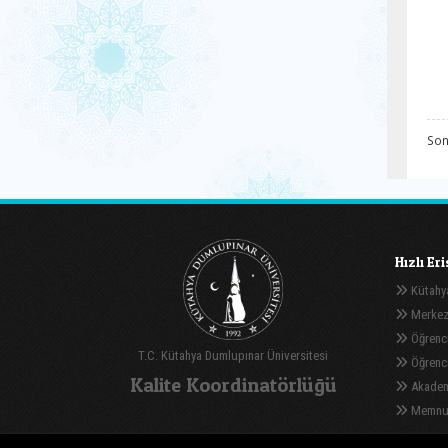
Son
Hızlı Er
Kütahya
Merkez
Öğrenci
T.C. Kütahya Dumlupınar Üniversitesi
Öğrenci 
Kalite Koordinatörlüğü
Akadem
Memnuni