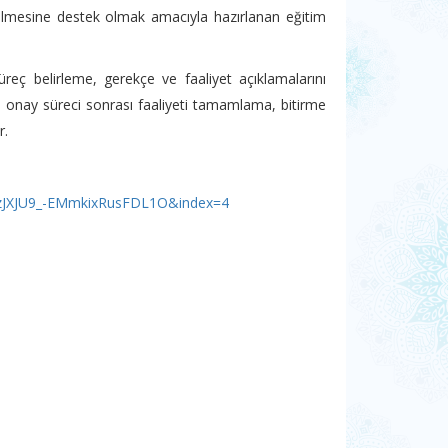
ütülmesine destek olmak amacıyla hazırlanan eğitim
üreç belirleme, gerekçe ve faaliyet açıklamalarını
e, onay süreci sonrası faaliyeti tamamlama, bitirme
r.
zJXJU9_-EMmkixRusFDL1O&index=4