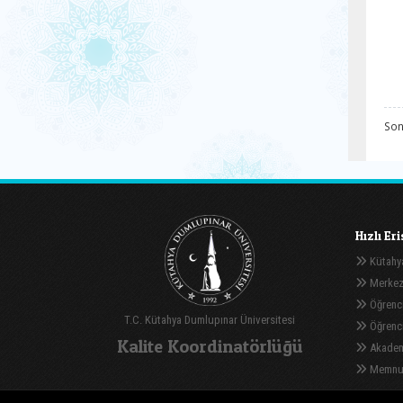
Son
Hızlı Er
Kütahya
Merkez
Öğrenci
T.C. Kütahya Dumlupınar Üniversitesi
Öğrenci 
Kalite Koordinatörlüğü
Akadem
Memnuni