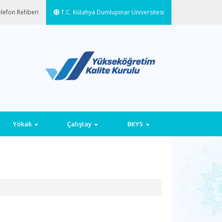
lefon Rehberi
T.C. Kütahya Dumlupınar Üniversitesi
Yökak
Çalıştay
BKYS