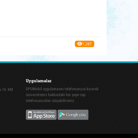
1.287
Uygulamalar
DPUMobil uygulamasını telefonunuza kurarak
lu 10. KM
üniversitemiz hakkındaki her şeye cep
telefonunuzdan ulaşabilirsiniz.