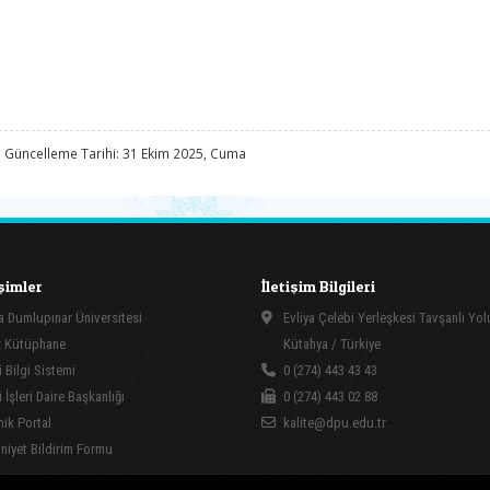
 Güncelleme Tarihi: 31 Ekim 2025, Cuma
işimler
İletişim Bilgileri
 Dumlupınar Üniversitesi
Evliya Çelebi Yerleşkesi Tavşanlı Yo
 Kütüphane
Kütahya / Türkiye
 Bilgi Sistemi
0 (274) 443 43 43
İşleri Daire Başkanlığı
0 (274) 443 02 88
ik Portal
kalite@dpu.edu.tr
yet Bildirim Formu