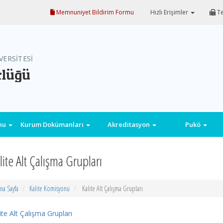
Memnuniyet Bildirim Formu
Hızlı Erişimler
Te
VERSİTESİ
rlüğü
onu
Kurum Dokümanları
Akreditasyon
Pukö
lite Alt Çalışma Grupları
na Sayfa
Kalite Komisyonu
Kalite Alt Çalışma Grupları
ite Alt Çalışma Grupları