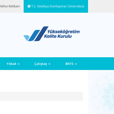
lefon Rehberi
T.C. Kütahya Dumlupınar Üniversitesi
Yökak
Çalıştay
BKYS