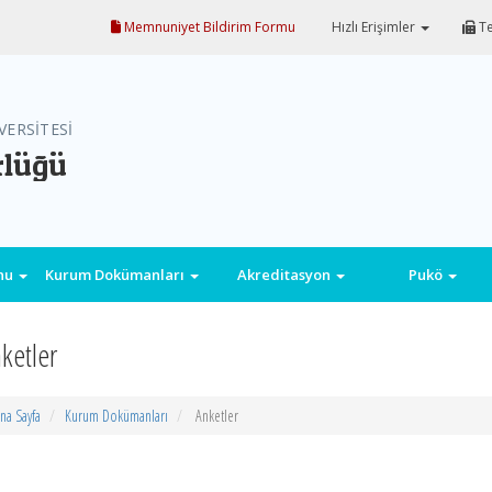
Memnuniyet Bildirim Formu
Hızlı Erişimler
Te
VERSİTESİ
rlüğü
onu
Kurum Dokümanları
Akreditasyon
Pukö
ketler
na Sayfa
Kurum Dokümanları
Anketler