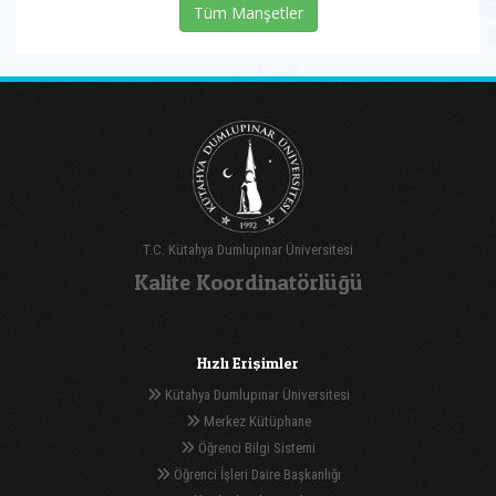
Tüm Manşetler
T.C. Kütahya Dumlupınar Üniversitesi
Kalite Koordinatörlüğü
Hızlı Erişimler
Kütahya Dumlupınar Üniversitesi
Merkez Kütüphane
Öğrenci Bilgi Sistemi
Öğrenci İşleri Daire Başkanlığı