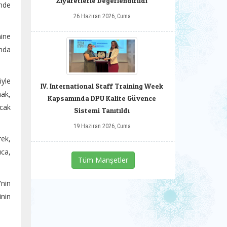
Ziyaretlerle Değerlendirildi
inde
26 Haziran 2026, Cuma
mine
unda
iyle
IV. International Staff Training Week
mak,
Kapsamında DPU Kalite Güvence
acak
Sistemi Tanıtıldı
19 Haziran 2026, Cuma
rek,
ıca,
Tüm Manşetler
nin
inin