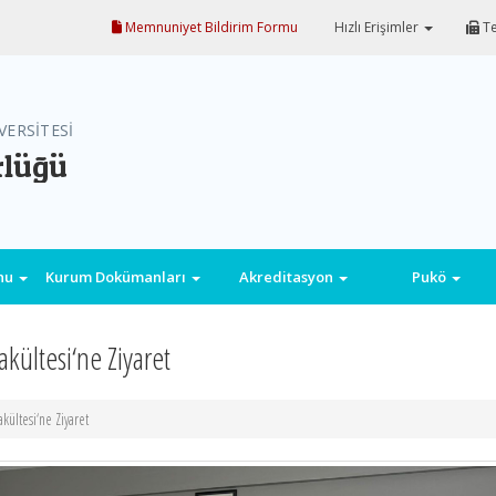
Memnuniyet Bildirim Formu
Hızlı Erişimler
Te
VERSİTESİ
rlüğü
onu
Kurum Dokümanları
Akreditasyon
Pukö
kültesi‘ne Ziyaret
kültesi‘ne Ziyaret