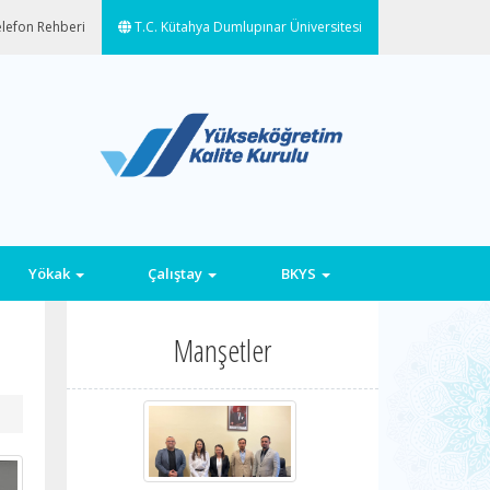
lefon Rehberi
T.C. Kütahya Dumlupınar Üniversitesi
Yökak
Çalıştay
BKYS
Manşetler