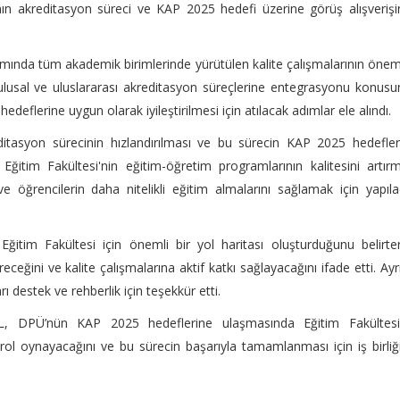
nın akreditasyon süreci ve KAP 2025 hedefi üzerine görüş alışveriş
mında tüm akademik birimlerinde yürütülen kalite çalışmalarının öne
n ulusal ve uluslararası akreditasyon süreçlerine entegrasyonu konus
hedeflerine uygun olarak iyileştirilmesi için atılacak adımlar ele alındı.
editasyon sürecinin hızlandırılması ve bu sürecin KAP 2025 hedefler
Eğitim Fakültesi'nin eğitim-öğretim programlarının kalitesini artır
 öğrencilerin daha nitelikli eğitim almalarını sağlamak için yapıl
itim Fakültesi için önemli bir yol haritası oluşturduğunu belirte
eğini ve kalite çalışmalarına aktif katkı sağlayacağını ifade etti. Ayr
 destek ve rehberlik için teşekkür etti.
L, DPÜ’nün KAP 2025 hedeflerine ulaşmasında Eğitim Fakültesi’
r rol oynayacağını ve bu sürecin başarıyla tamamlanması için iş birliğ